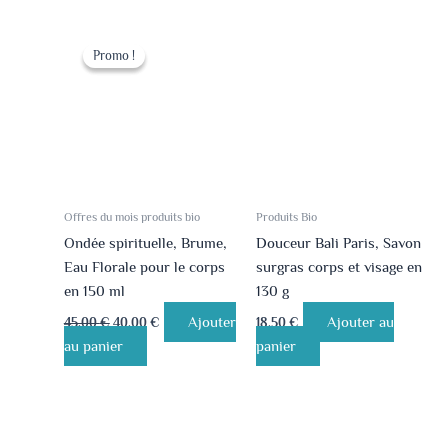
Le
Le
prix
prix
Promo !
Promo !
initial
actuel
était :
est :
45.00 €.
40.00 €.
Offres du mois produits bio
Produits Bio
Ondée spirituelle, Brume,
Douceur Bali Paris, Savon
Eau Florale pour le corps
surgras corps et visage en
en 150 ml
130 g
Ajouter
Ajouter au
45.00
€
40.00
€
18.50
€
au panier
panier