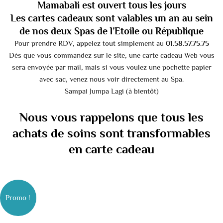
Mamabali est ouvert tous les jours
Les cartes cadeaux sont valables un an au sein
de nos deux Spas de l’Etoile ou République
Pour prendre RDV, appelez tout simplement au
01.58.57.75.75
Dès que vous commandez sur le site, une carte cadeau Web vous
sera envoyée par mail, mais si vous voulez une pochette papier
avec sac, venez nous voir directement au Spa.
Sampai Jumpa Lagi (à bientôt)
Nous vous rappelons que tous les
achats de soins sont transformables
en carte cadeau
Le
Le
Le
Le
Le
Le
Le
Le
prix
prix
prix
prix
prix
prix
prix
prix
initial
initial
initial
initial
actuel
actuel
actuel
actuel
était :
était :
était :
était :
est :
est :
est :
est :
Promo !
250.00 €.
150.00 €.
400.00 €.
200.00 €.
140.00 €.
189.00 €.
230.00 €.
350.00 €.