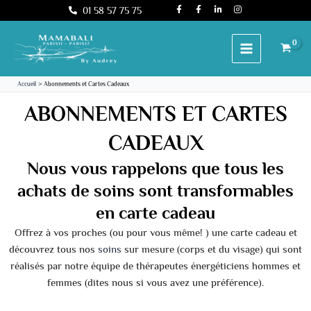
F
F
L
I
Aller
01 58 57 75 75
a
a
i
n
c
c
n
s
au
e
e
k
t
b
b
e
a
contenu
o
o
d
g
o
o
i
r
k
k
n
a
-
-
-
m
f
f
i
Accueil
Abonnements et Cartes Cadeaux
n
ABONNEMENTS ET CARTES
CADEAUX
Nous vous rappelons que tous les
achats de soins sont transformables
en carte cadeau
Offrez à vos proches (ou pour vous même! ) une carte cadeau et
découvrez tous nos
soins
sur mesure (corps et du visage) qui sont
réalisés par notre équipe de thérapeutes énergéticiens hommes et
femmes (dites nous si vous avez une préférence).