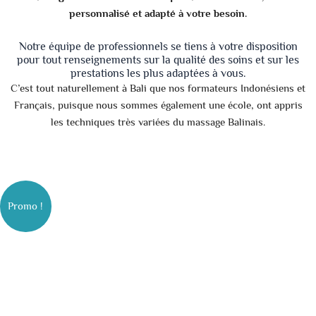
personnalisé et adapté à votre besoin.
Notre équipe de professionnels se tiens à votre disposition
pour tout renseignements sur la qualité des soins et sur les
prestations les plus adaptées à vous.
C’est tout naturellement à Bali que nos formateurs Indonésiens et
Français, puisque nous sommes également une école, ont appris
les techniques très variées du massage Balinais.
Le
Le
Le
Le
Le
Le
prix
prix
prix
prix
prix
prix
initial
initial
initial
actuel
actuel
actuel
était :
était :
était :
est :
est :
est :
Promo !
79.00 €.
119.00 €.
229.00 €.
59.00 €.
99.00 €.
189.00 €.