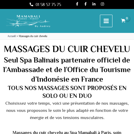
F
F
L
I
Aller
01 58 57 75 75
a
a
i
n
c
c
n
s
au
e
e
k
t
b
b
e
a
contenu
o
o
d
g
o
o
i
r
k
k
n
a
-
-
-
m
f
f
i
Accueil
Massages du cuir chevelu
n
MASSAGES DU CUIR CHEVELU
Seul Spa Balinais partenaire officiel de
l’Ambassade et de l’Office du Tourisme
d’Indonésie en France
TOUS NOS MASSAGES SONT PROPOSÉS EN
SOLO OU EN DUO
Choisissez votre temps, voici une présentation de nos massages,
nous vous proposons le soin le plus adapté en fonction de votre
énergie et de vos tensions musculaires.
Massages du cuir chevelu au Spa Mamabali à Paris, soin