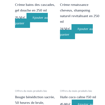
Crème bains des cascades,
Crème renaissance
gel douche en 250 ml
cheveux, shampoing
naturel revitalisant en 250
Ajouter au
25.50
€
ml
panier
Ajouter au
24.50
€
panier
Offres du mois produits bio
Offres du mois produits bio
Bougie bénédiction sacrée,
Huile coco caline 150 ml
50 heures de brule,
Ajouter au
45.00
€