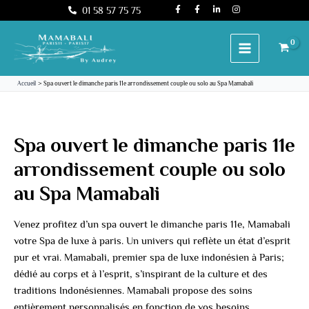
F
F
L
I
Aller
01 58 57 75 75
a
a
i
n
c
c
n
s
au
e
e
k
t
b
b
e
a
contenu
o
o
d
g
o
o
i
r
k
k
n
a
-
-
-
m
f
f
i
Accueil
Spa ouvert le dimanche paris 11e arrondissement couple ou solo au Spa Mamabali
n
Spa ouvert le dimanche paris 11e
arrondissement couple ou solo
au Spa Mamabali
Venez profitez d’un spa ouvert le dimanche paris 11e, Mamabali
votre Spa de luxe à paris. Un univers qui reflète un état d’esprit
pur et vrai. Mamabali, premier spa de luxe indonésien à Paris;
dédié au corps et à l’esprit, s’inspirant de la culture et des
traditions Indonésiennes. Mamabali propose des soins
entièrement personnalisés en fonction de vos besoins.