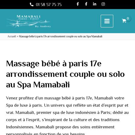
F
F
L
I
Aller
01 58 57 75 75
a
a
i
n
c
c
n
s
au
e
e
k
t
b
b
e
a
contenu
o
o
d
g
o
o
i
r
k
k
n
a
-
-
-
m
f
f
i
Accueil
Massage bébé à paris 17e arrondissement couple ou solo au Spa Mamabali
n
Massage bébé à paris 17e
arrondissement couple ou solo
au Spa Mamabali
Venez profitez d’un massage bébé à paris 17e, Mamabali votre
Spa de luxe à paris. Un univers qui reflète un état d’esprit pur et
vrai. Mamabali, premier spa de luxe indonésien à Paris; dédié au
corps et à l’esprit, s’inspirant de la culture et des traditions
Indonésiennes. Mamabali propose des soins entièrement
personnalisés en fonction de vos besoins.