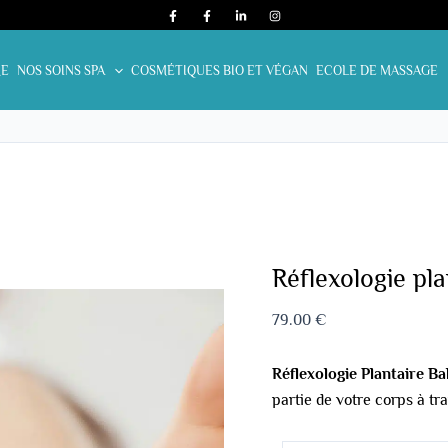
quantité
de
Réflexologie
E
NOS SOINS SPA
COSMÉTIQUES BIO ET VÉGAN
ECOLE DE MASSAGE
plantaire
de
30
mn
Réflexologie pl
79.00
€
Réflexologie Plantaire Ba
partie de votre corps à tra