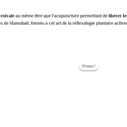
cestrale
au même titre que l’acupuncture permettant de
libérer l
s de Mamabali, formés à cet art de la réflexologie plantaire activen
Le
Le
prix
prix
Promo !
Promo !
initial
actuel
était :
est :
79.00 €.
59.00 €.