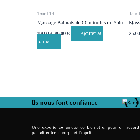
Tour EDF
Tour 
Massage Balinais de 60 minutes en Solo
Mass
Ajouter au
119.00
€
99.00
€
25.0
panier
Ils nous font confiance
Une expérience unique de bien-être, pour un accord
parfait entre le corps et l’esprit.