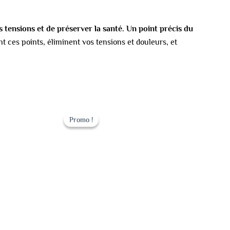
es tensions et de préserver la santé. Un point précis du
t ces points, éliminent vos tensions et douleurs, et
Le
Le
prix
prix
Promo !
Promo !
initial
actuel
était :
est :
149.00 €.
129.00 €.