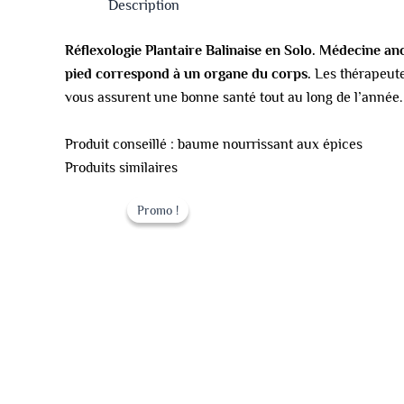
Description
Réflexologie Plantaire Balinaise en Solo
. Médecine an
pied correspond à un organe du corps.
Les thérapeute
vous assurent une bonne santé tout au long de l’année.
Produit conseillé : baume nourrissant aux épices
Produits similaires
Le
Le
prix
prix
Promo !
Promo !
initial
actuel
était :
est :
119.00 €.
99.00 €.