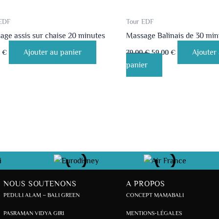
EDF
Tour EDF
age assis sur chaise 20 minutes
Massage Balinais de 30 min
Ajouter au panier
Ajouter
0
€
79.00
€
59.00
€
panier
NOUS SOUTENONS
A PROPOS
PEDULI ALAM – BALI GREEN
CONCEPT MAMABALI
PASRAMAN VIDYA GIRI
MENTIONS-LÉGALES