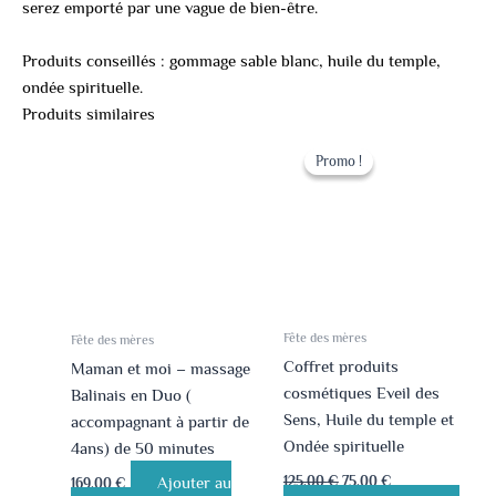
serez emporté par une vague de bien-être.
Produits conseillés : gommage sable blanc, huile du temple,
ondée spirituelle.
Produits similaires
Le
Le
prix
prix
Promo !
Promo !
initial
actuel
était :
est :
125.00 €.
75.00 €.
Fête des mères
Fête des mères
Coffret produits
Maman et moi – massage
cosmétiques Eveil des
Balinais en Duo (
Sens, Huile du temple et
accompagnant à partir de
Ondée spirituelle
4ans) de 50 minutes
125.00
€
75.00
€
Ajouter au
169.00
€