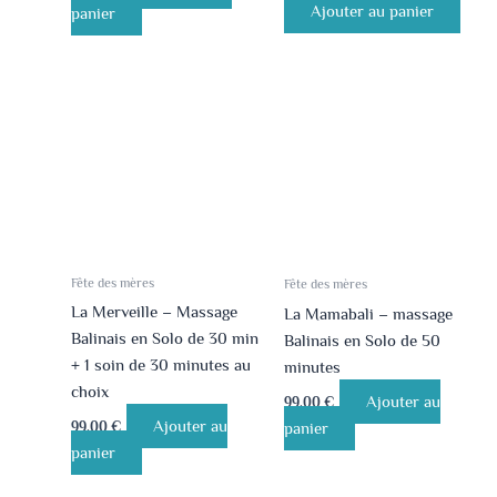
Ajouter au panier
panier
Fête des mères
Fête des mères
La Merveille – Massage
La Mamabali – massage
Balinais en Solo de 30 min
Balinais en Solo de 50
+ 1 soin de 30 minutes au
minutes
choix
Ajouter au
99.00
€
Ajouter au
99.00
€
panier
panier