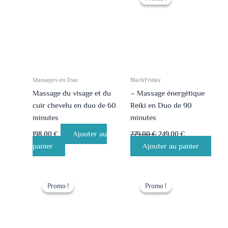
initial
actuel
était :
est :
279.00 €.
249.00 €.
Massages en Duo
BlackFriday
Massage du visage et du
– Massage énergétique
cuir chevelu en duo de 60
Reiki en Duo de 90
minutes
minutes
Ajouter au
198.00
€
279.00
€
249.00
€
panier
Ajouter au panier
Le
Le
Le
Le
prix
prix
prix
prix
Promo !
Promo !
Promo !
Promo !
initial
actuel
initial
actuel
était :
est :
était :
est :
279.00 €.
249.00 €.
219.00 €.
209.00 €.