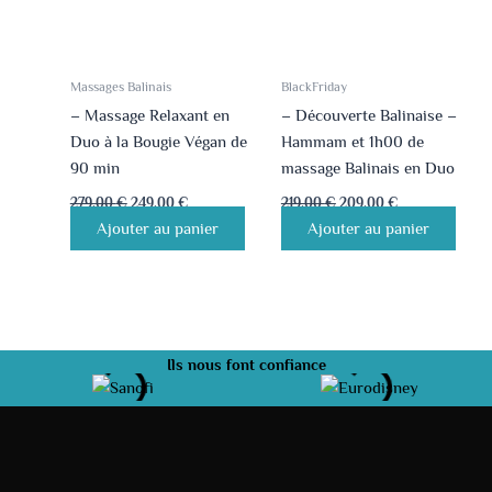
Massages Balinais
BlackFriday
– Massage Relaxant en
– Découverte Balinaise –
Duo à la Bougie Végan de
Hammam et 1h00 de
90 min
massage Balinais en Duo
279.00
€
249.00
€
219.00
€
209.00
€
Ajouter au panier
Ajouter au panier
Ils nous font confiance