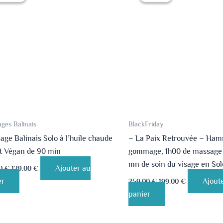
était :
est :
était :
est :
149.00 €.
129.00 €.
259.00 €.
199.00 €.
ges Balinais
BlackFriday
ge Balinais Solo à l’huile chaude
– La Paix Retrouvée – Ha
et Végan de 90 min
gommage, 1h00 de massage 
mn de soin du visage en Sol
Ajouter au
00
€
129.00
€
er
Ajout
259.00
€
199.00
€
panier