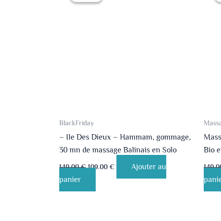
était :
est :
149.00 €.
109.00 €.
BlackFriday
Massa
– Ile Des Dieux – Hammam, gommage,
Massa
30 mn de massage Balinais en Solo
Bio 
Ajouter au
149.00
€
109.00
€
149.
panier
pani