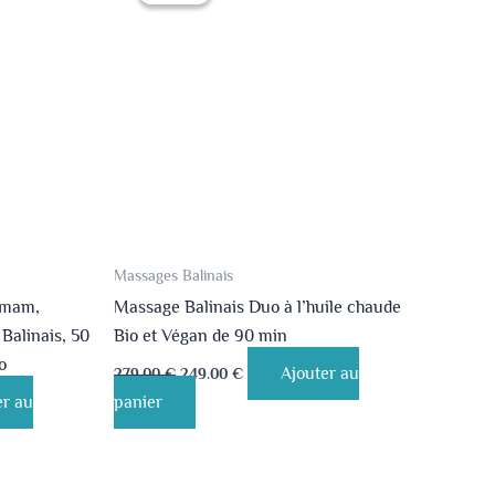
était :
est :
279.00 €.
249.00 €.
Massages Balinais
mmam,
Massage Balinais Duo à l’huile chaude
Balinais, 50
Bio et Végan de 90 min
o
Ajouter au
279.00
€
249.00
€
er au
panier