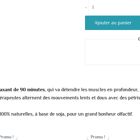
-
Ajouter au panier
laxant de 90 minutes
, qui va détendre les muscles en profondeur, g
s thérapeutes alternent des mouvements lents et doux avec des pétri
100% naturelles, à base de soja, pour un grand bonheur olfactif.
Le
Le
Le
Le
prix
prix
prix
prix
Promo !
Promo !
Promo !
Promo !
initial
actuel
initial
actuel