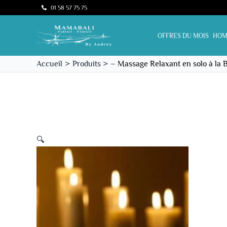
Aller
01 58 57 75 75
Promo !
au
contenu
OFFRES DU MOIS
HOM
Accueil
Produits
– Massage Relaxant en solo à la 
🔍