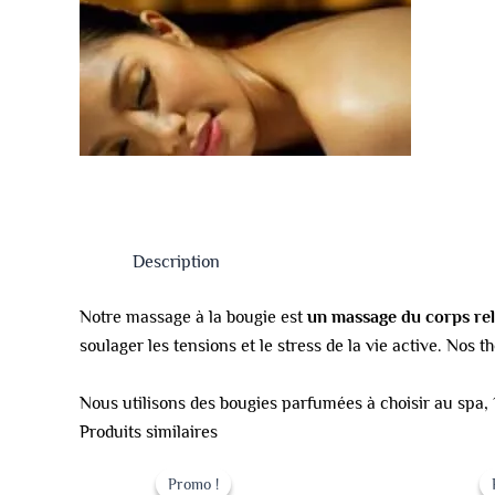
Description
Notre massage à la bougie est
un massage du corps re
soulager les tensions et le stress de la vie active. No
Nous utilisons des bougies parfumées à choisir au spa, 
Produits similaires
Le
Le
prix
prix
Promo !
Promo !
initial
actuel