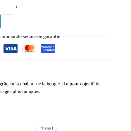
+
Commande sécurisée garantie
râce à la chaleur de la bougie. Il a pour objectif de
ssages plus toniques.
Le
Le
prix
prix
Promo !
Promo !
initial
actuel