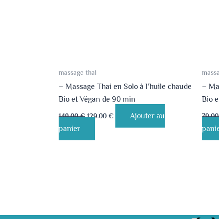
massage thai
massa
– Massage Thai en Solo à l’huile chaude
– Mas
Bio et Végan de 90 min
Bio 
Ajouter au
149.00
€
129.00
€
79.0
panier
pani