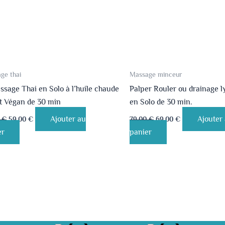
ge thai
Massage minceur
sage Thai en Solo à l’huile chaude
Palper Rouler ou drainage 
et Végan de 30 min
en Solo de 30 min.
Ajouter au
Ajouter
0
€
59.00
€
79.00
€
69.00
€
er
panier