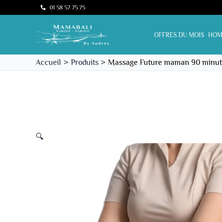
Aller
01 58 57 75 75
Promo !
au
contenu
OFFRES DU MOIS
HOM
Accueil
Produits
Massage Future maman 90 minut
🔍