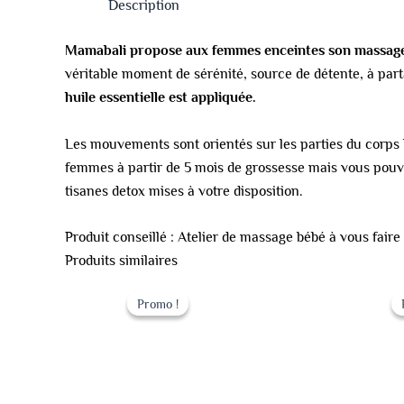
Description
Mamabali propose aux femmes enceintes son massage
véritable moment de sérénité, source de détente, à par
huile essentielle est appliquée.
Les mouvements sont orientés sur les parties du corps 
femmes à partir de 5 mois de grossesse mais vous pouvez 
tisanes detox mises à votre disposition.
Produit conseillé : Atelier de massage bébé à vous fair
Produits similaires
Le
Le
prix
prix
Promo !
Promo !
initial
actuel
était :
est :
149.00 €.
129.00 €.