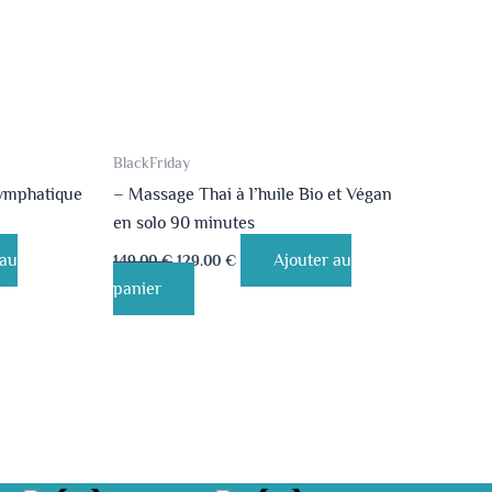
BlackFriday
lymphatique
– Massage Thai à l’huile Bio et Végan
en solo 90 minutes
 au
Ajouter au
149.00
€
129.00
€
panier