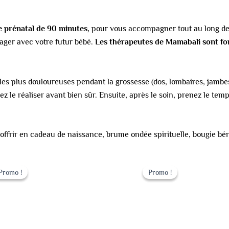
 prénatal de 90 minutes,
pour vous accompagner tout au long de 
tager avec votre futur bébé.
Les thérapeutes de Mamabali sont for
les plus douloureuses pendant la grossesse (dos, lombaires, jambe
le réaliser avant bien sûr. Ensuite, après le soin, prenez le temps
e offrir en cadeau de naissance, brume ondée spirituelle, bougie bé
Le
Le
Le
Le
prix
prix
prix
prix
Promo !
Promo !
Promo !
Promo !
initial
actuel
initial
actuel
était :
est :
était :
est :
79.00 €.
59.00 €.
79.00 €.
69.00 €.