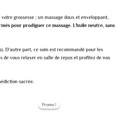
votre grossesse ; un massage doux et enveloppant,
més pour prodiguer ce massage. L’huile neutre, sans
s). D’autre part, ce soin est recommandé pour les
 de vous relaxer en salle de repos et profitez de nos
nédiction sacrée.
Le
Le
prix
prix
Promo !
Promo !
initial
actuel
était :
est :
149.00 €.
129.00 €.