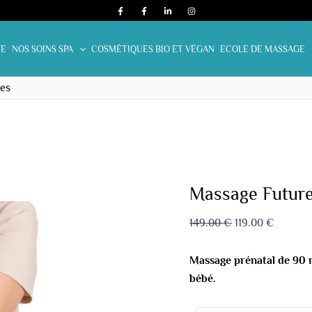
quantité
Le
Le
de
prix
prix
Massage
initial
actuel
E
NOS SOINS SPA
COSMÉTIQUES BIO ET VÉGAN
ECOLE DE MASSAGE
Future
était :
est :
maman
149.00 €.
119.00 €
es
90
minutes
Massage Futur
149.00
€
119.00
€
Massage prénatal de 90 
bébé.