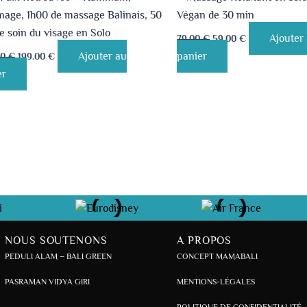
age, 1h00 de massage Balinais, 50
Végan de 30 min
 soin du visage en Solo
Ajouter
79.00
€
59.00
€
Ajouter au
panier
00
€
199.00
€
er
NOUS SOUTENONS
A PROPOS
PEDULI ALAM – BALI GREEN
CONCEPT MAMABALI
PASRAMAN VIDYA GIRI
MENTIONS-LÉGALES