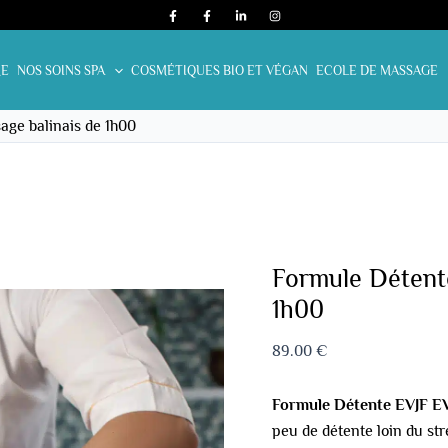
quantité
de
Formule
E
NOS SOINS SPA
COSMÉTIQUES BIO ET VÉGAN
ECOLE DE MASSAGE
Détente
EVJF
ge balinais de 1h00
EVG
:
Massage
balinais
de
1h00
Formule Détent
1h00
89.00
€
Formule Détente EVJF E
peu de détente loin du str