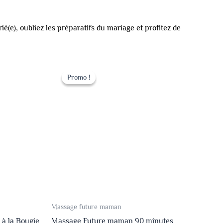
é(e), oubliez les préparatifs du mariage et profitez de
Le
Le
prix
prix
Promo !
Promo !
initial
actuel
était :
est :
149.00 €.
119.00 €.
Massage future maman
 à la Bougie
Massage Future maman 90 minutes