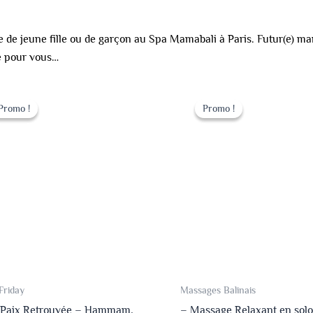
e de jeune fille ou de garçon au Spa Mamabali à Paris. Futur(e) mari
e pour vous…
Le
Le
Le
Le
prix
prix
prix
prix
Promo !
Promo !
Promo !
Promo !
initial
actuel
initial
actuel
était :
est :
était :
est :
259.00 €.
199.00 €.
79.00 €.
59.00 €.
Friday
Massages Balinais
 Paix Retrouvée – Hammam,
– Massage Relaxant en solo