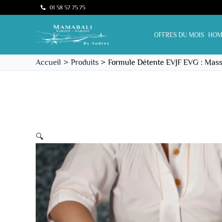
Aller
01 58 57 75 75
au
contenu
OFFRES DU MOIS
HOM
Accueil
Produits
Formule Détente EVJF EVG : Massa
🔍