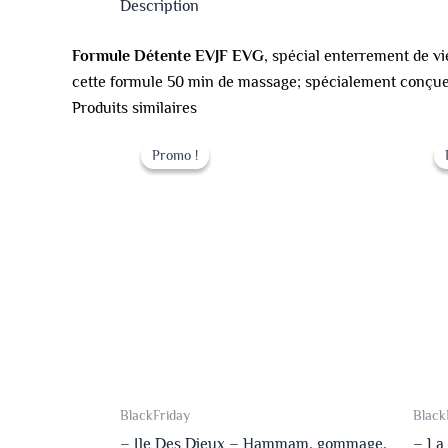
Description
Formule Détente EVJF EVG
, spécial enterrement de vi
cette formule 50 min de massage; spécialement conçu
Produits similaires
Le
Le
prix
prix
Promo !
Promo !
initial
actuel
était :
est :
149.00 €.
109.00 €.
BlackFriday
Black
– Ile Des Dieux – Hammam, gommage,
– La